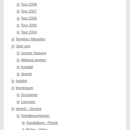
Tour 2008
Tour 2007
Tour 2006
Tour 2005
Tour 2004
Termine / Aktuelles
Über uns
Unsere Satzung
Mitglied werden
Kontakt
Verleih
Anfahrt
Impressum
Disclaimer
Lizensen
Verleih - Service
Toilettenanhänger
Ausstattung - Preise
Bilder - Video