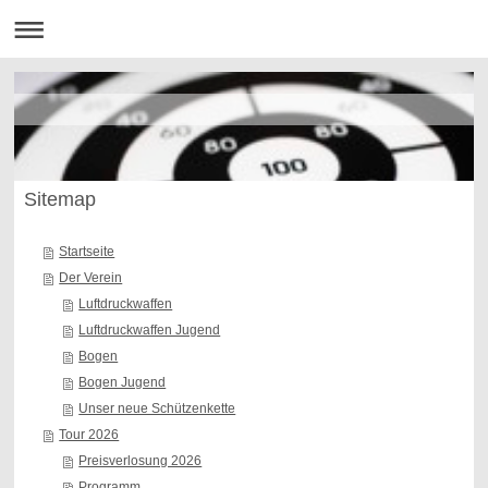
Sitemap
Startseite
Der Verein
Luftdruckwaffen
Luftdruckwaffen Jugend
Bogen
Bogen Jugend
Unser neue Schützenkette
Tour 2026
Preisverlosung 2026
Programm