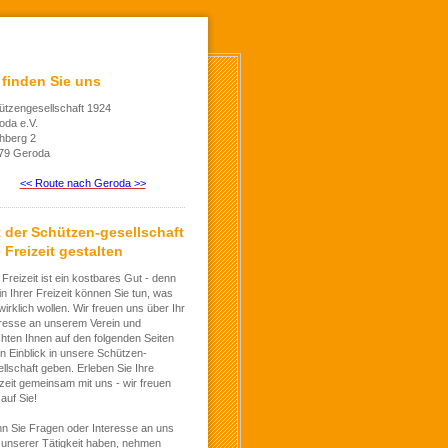
 finden Sie uns
ützengesellschaft 1924
oda e.V.
chberg 2
79 Geroda
<< Route nach Geroda >>
t der Schützen-gesellschaft
 Freizeit gestalten
 Freizeit ist ein kostbares Gut - denn
in Ihrer Freizeit können Sie tun, was
wirklich wollen. Wir freuen uns über Ihr
eresse an unserem Verein und
hten Ihnen auf den folgenden Seiten
n Einblick in unsere Schützen-
llschaft geben. Erleben Sie Ihre
zeit gemeinsam mit uns - wir freuen
auf Sie!
n Sie Fragen oder Interesse an uns
 unserer Tätigkeit haben, nehmen