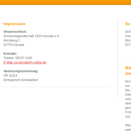
Impressum
So
Verantwortlich:
Sch
Schützengesellschaft 1924 Geroda e.V.
Ger
Kirchberg 2
Kir
97779 Geroda
977
Kontakt:
Telefon: 09747 1425
E-Mail: sg.geroda@t-online.de
Mi
Vereinsregistereintrag:
die
VR 10114
Amtsgericht Schweinfurt
Ihre
nur 
Sie 
Int
möc
eine
gese
Frei
uns 
Wen
und