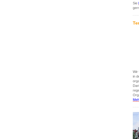
Sie
ger
Te
Wir 
in 
org
Darü
reg
Orga
Meh