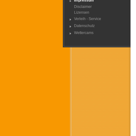
Impressum
Disclaimer
Lizensen
Verleih - Service
Datenschutz
Wettercams