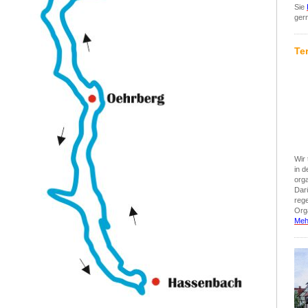
Sie
ger
Te
Wir 
in 
org
Darü
reg
Orga
Meh