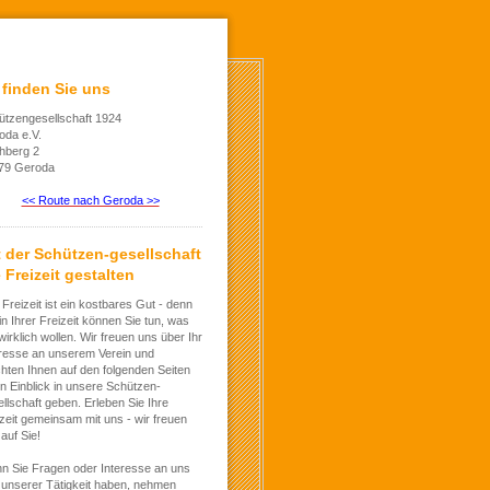
 finden Sie uns
ützengesellschaft 1924
oda e.V.
chberg 2
79 Geroda
<< Route nach Geroda >>
t der Schützen-gesellschaft
 Freizeit gestalten
 Freizeit ist ein kostbares Gut - denn
in Ihrer Freizeit können Sie tun, was
wirklich wollen. Wir freuen uns über Ihr
eresse an unserem Verein und
hten Ihnen auf den folgenden Seiten
n Einblick in unsere Schützen-
llschaft geben. Erleben Sie Ihre
zeit gemeinsam mit uns - wir freuen
auf Sie!
n Sie Fragen oder Interesse an uns
 unserer Tätigkeit haben, nehmen