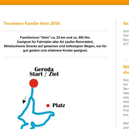
Tourdaten Familie klein 2016
So
Sch
Ger
Familientour "klein"
ca. 23 km und ca. 305 Hm.
Kir
Geeignet für Fahrräder aller Art (außer Rennräder).
977
Mittelschwere Strecke auf geteerten und befestigten Wegen, nur für
gut geübte und erfahrene Kinder geeignet.
Mi
die
Ihre
nur 
Sie 
Int
möc
eine
gese
Frei
uns 
Wen
und