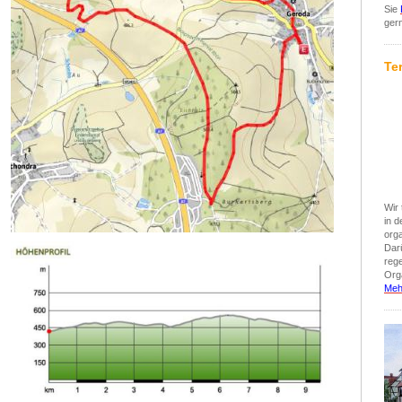
Sie
ger
Te
Wir 
in 
org
Darü
reg
Orga
Meh