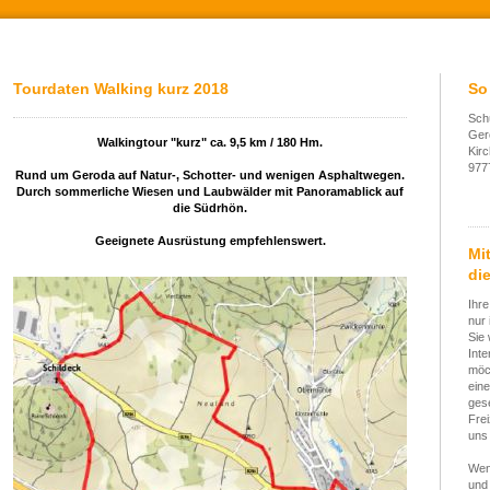
Tourdaten Walking kurz 2018
So
Sch
Ger
Walkingtour "kurz" ca. 9,5 km / 180 Hm.
Kir
977
Rund um Geroda auf Natur-, Schotter- und wenigen Asphaltwegen.
Durch sommerliche Wiesen und Laubwälder mit Panoramablick auf
die Südrhön.
Geeignete Ausrüstung empfehlenswert.
Mi
die
Ihre
nur 
Sie 
Int
möc
eine
gese
Frei
uns 
Wen
und