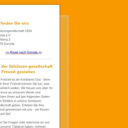
 finden Sie uns
ützengesellschaft 1924
oda e.V.
chberg 2
79 Geroda
<< Route nach Geroda >>
t der Schützen-gesellschaft
 Freizeit gestalten
 Freizeit ist ein kostbares Gut - denn
in Ihrer Freizeit können Sie tun, was
wirklich wollen. Wir freuen uns über Ihr
eresse an unserem Verein und
hten Ihnen auf den folgenden Seiten
n Einblick in unsere Schützen-
llschaft geben. Erleben Sie Ihre
zeit gemeinsam mit uns - wir freuen
auf Sie!
n Sie Fragen oder Interesse an uns
 unserer Tätigkeit haben, nehmen