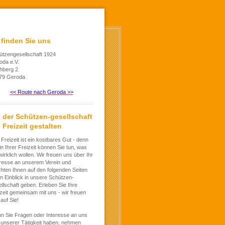
 finden Sie uns
ützengesellschaft 1924
oda e.V.
chberg 2
79 Geroda
<< Route nach Geroda >>
t der Schützen-gesellschaft
 Freizeit gestalten
 Freizeit ist ein kostbares Gut - denn
in Ihrer Freizeit können Sie tun, was
wirklich wollen. Wir freuen uns über Ihr
eresse an unserem Verein und
hten Ihnen auf den folgenden Seiten
n Einblick in unsere Schützen-
llschaft geben. Erleben Sie Ihre
zeit gemeinsam mit uns - wir freuen
auf Sie!
n Sie Fragen oder Interesse an uns
 unserer Tätigkeit haben, nehmen