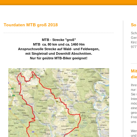
Tourdaten MTB groß 2018
So
Sch
Ger
MTB - Strecke "groß"
Kir
MTB ca. 80 km und ca. 1460 Hm
977
Anspruchsvolle Strecke auf Wald- und Feldwegen,
mit Singletrail und Downhill Abschnitten.
Nur für geübte MTB-Biker geeignet!
Mi
die
Ihre
nur 
Sie 
Int
möc
eine
gese
Frei
uns 
Wen
und