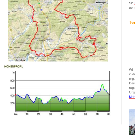
Sie
ger
Te
Wir 
in 
org
Darü
reg
Orga
Meh